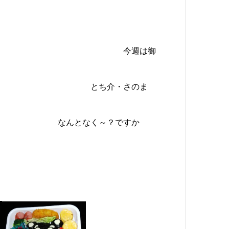
土）
週は御
介・さのま
く～？ですか