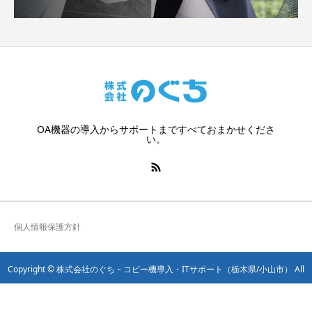
OA機器の導入からサポートまですべておまかせくださ
い。
個人情報保護方針
Copyright © 株式会社のぐち – コピー機導入・ITサポート（栃木県/小山市） All
TEL：0285-28-3366
ご相談・お問い合わせ
サポート・保守サービス
Rights Reserved.